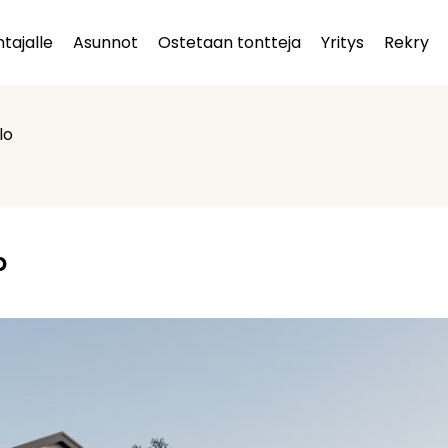
tajalle
Asunnot
Ostetaan tontteja
Yritys
Rekry
lo
o