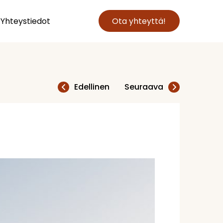
Yhteystiedot
Ota yhteyttä!
Edellinen
Seuraava