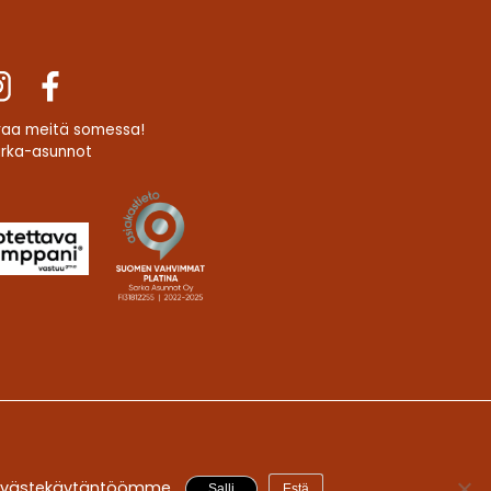
raa meitä somessa!
rka-asunnot
evästekäytäntöömme
.
Salli
Estä