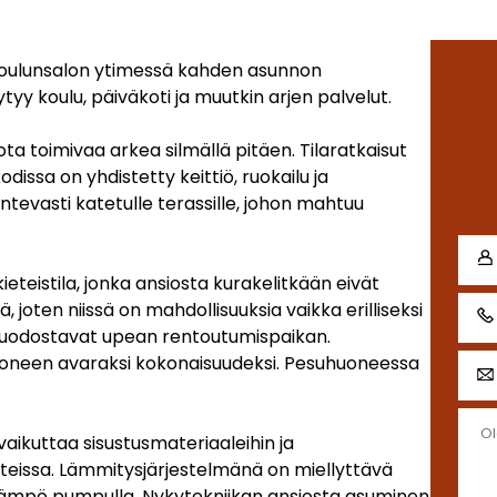
 oulunsalon ytimessä kahden asunnon
ytyy koulu, päiväkoti ja muutkin arjen palvelut.
ota toimivaa arkea silmällä pitäen. Tilaratkaisut
odissa on yhdistetty keittiö, ruokailu ja
ntevasti katetulle terassille, johon mahtuu
eteistila, jonka ansiosta kurakelitkään eivät
joten niissä on mahdollisuuksia vaikka erilliseksi
muodostavat upean rentoutumispaikan.
uoneen avaraksi kokonaisuudeksi. Pesuhuoneessa
aikuttaa sisustusmateriaaleihin ja
itteissa. Lämmitysjärjestelmänä on miellyttävä
alämpö pumpulla. Nykytekniikan ansiosta asuminen