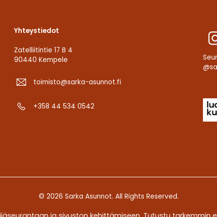
Yhteystiedot
Zatelliitintie 17 B 4
Seu
90440 Kempele
@sa
toimisto@sarka-asunnot.fi
+358 44 534 0542
© 2026 Sarka Asunnot. All Rights Reserved.
Code by
Lucci
Design by
Avinse
jäseurantaan ja sivuston kehittämiseen. Tutustu tarkemmin