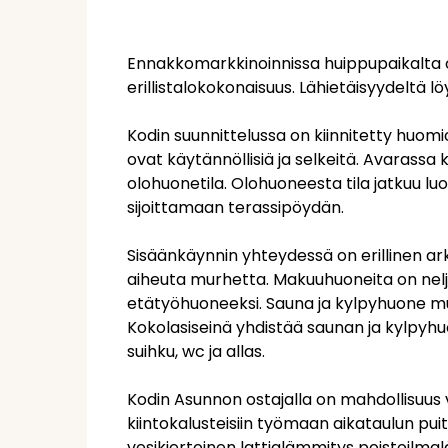
Ennakkomarkkinoinnissa huippupaikalta
erillistalokokonaisuus. Lähietäisyydeltä lö
Kodin suunnittelussa on kiinnitetty huomi
ovat käytännöllisiä ja selkeitä. Avarassa k
olohuonetila. Olohuoneesta tila jatkuu luo
sijoittamaan terassipöydän.
Sisäänkäynnin yhteydessä on erillinen arki
aiheuta murhetta. Makuuhuoneita on neljä, 
etätyöhuoneeksi. Sauna ja kylpyhuone 
Kokolasiseinä yhdistää saunan ja kylpyh
suihku, wc ja allas.
Kodin Asunnon ostajalla on mahdollisuus v
kiintokalusteisiin työmaan aikataulun pu
vesikiertoinen lattialämmitys poistoilm