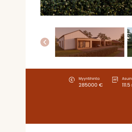
Myyntihinta
Asuin
285000 €
111.