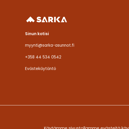
Sinun kotisi
myynti@sarka-asunnot.fi
+358 44 534 0542
Evästekäytäntö
Käytämme sivustollamme evästeitä kävi