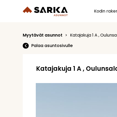
Skip
to
Kodin raken
content
Myytävät asunnot
>
Katajakuja 1 A , Oulunsa
Palaa asuntosivulle
Katajakuja 1 A , Oulunsal