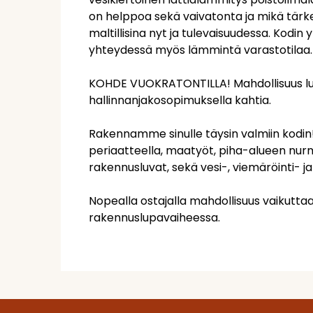
on helppoa sekä vaivatonta ja mikä tär
maltillisina nyt ja tulevaisuudessa. Kodi
yhteydessä myös lämmintä varastotilaa.
KOHDE VUOKRATONTILLA! Mahdollisuus luna
hallinnanjakosopimuksella kahtia.
Rakennamme sinulle täysin valmiin kodin!
periaatteella, maatyöt, piha-alueen nurm
rakennusluvat, sekä vesi-, viemäröinti- ja
Nopealla ostajalla mahdollisuus vaikuttaa
rakennuslupavaiheessa.