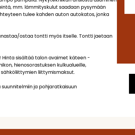
keintä, mm. lämmityskulut saadaan pysymään
n yhteyteen tulee kahden auton autokatos, jonka
staa/ostaa tontti myös itselle. Tontti jaetaan
 Hinta sisältää talon avaimet käteen -
ikon, hienosorastuksen kulkualueille,
 sähköliittymien liittymismaksut.
 suunnitelmiin ja pohjaratkaisuun