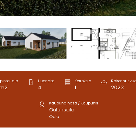
pinta-ala
Huoneita
Kerroksia
Rakennusvuo
5 m2
4
1
2023
Kaupunginosa / Kaupunki
Oulunsalo
Oulu