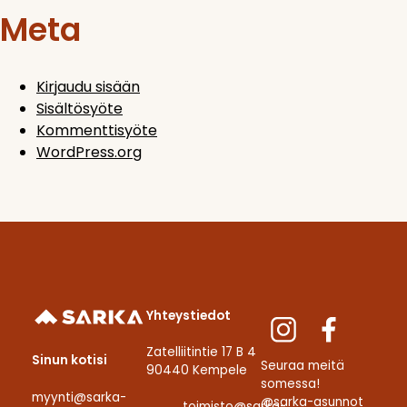
Meta
Kirjaudu sisään
Sisältösyöte
Kommenttisyöte
WordPress.org
Yhteystiedot
Zatelliitintie 17 B 4
Sinun kotisi
Seuraa meitä
90440 Kempele
somessa!
myynti@sarka-
@sarka-asunnot
toimisto@sarka-